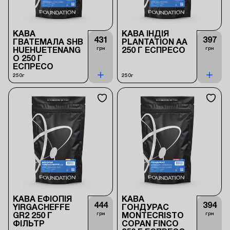
КАВА
КАВА ІНДІЯ
431
397
ГВАТЕМАЛА SHB
PLANTATION AA
грн
грн
HUEHUETENANG
250 Г ЕСПРЕСО
O 250 Г
ЕСПРЕСО
250г
250г
КАВА ЕФІОПІЯ
КАВА
444
394
YIRGACHEFFE
ГОНДУРАС
грн
грн
GR2 250 Г
MONTECRISTO
ФІЛЬТР
COPAN FINCO