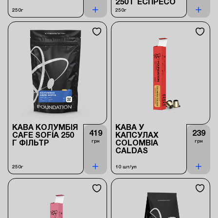
250 Г ЕСПРЕСО
250г
250г
КАВА КОЛУМБІЯ
КАВА У
419
239
CAFE SOFÍA 250
КАПСУЛАХ
грн
грн
Г ФІЛЬТР
COLOMBIA
CALDAS
250г
10 шт/уп