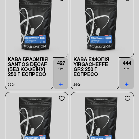
КАВА БРАЗИЛІЯ
КАВА ЕФІОПІЯ
427
444
SANTOS DECAF
YIRGACHEFFE
грн
грн
(БЕЗ КОФЕЇНУ)
GR2 250 Г
250 Г ЕСПРЕСО
ЕСПРЕСО
250г
250г