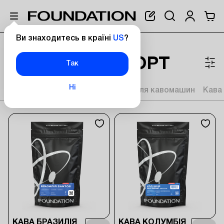
Ви знаходитесь в країні
US
?
Головна
Кава Foundation
Моносорти
КАВА МОНОCОРТ
Так
Ні
Суміші
Моносорти
Капсули для кавомашин
Кава
КАВА БРАЗИЛІЯ
КАВА КОЛУМБІЯ