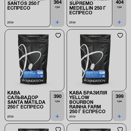
364
404
SANTOS 250 Г
SUPREMO
грн
грн
ЕСПРЕСО
MEDELLIN 250 Г
ЕСПРЕСО
250г
250г
КАВА
КАВА БРАЗИЛІЯ
390
399
САЛЬВАДОР
YELLOW
грн
грн
SANTA MATILDA
BOURBON
250 Г ЕСПРЕСО
RAINHA FARM
250 Г ЕСПРЕСО
250г
250г