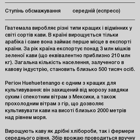
Ступінь обсмажування
середній (еспресо)
Гватемала виробляє різні типи кращих і відмінних у 
світі сортів кави. В країні вирощується тільки 
арабіка і саме вона займає перше місце в експорті 
країни. За рік країна експортує понад 3 млн мішків 
зеленої кави (що еквівалентно приблизно 210 млн 
кг). Загальна кількість населення, залученого в 
кавову індустрію, становить близько 500 тисяч осіб.

Регіон Huehuetenango є одним з кращих для 
культивування: він захищений від морозу завдяки 
сухим і спекотним вітрам з Мексики, а також 
прохолодним вітрам з гір, що дозволяє 
культивувати кави на висоті близько 2000 метрів 
над рівнем моря.

Вирощують каву як дрібні хлібороби, так і фермери 
середнього рівня. Збір врожаю проводиться вручну 