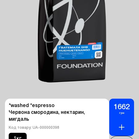
*washed *espresso 

1662
Червона смородина, нектарин, 
грн
мигдаль
Код товару: UA-000000398
1кг