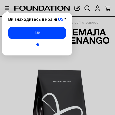
Ви знаходитесь в країні
US
?
Головна
Кава Гватемала SHB Huehuetenango 1 кг еспресо
КАВА ГВАТЕМАЛА
Так
SHB HUEHUETENANGO
Ні
1 КГ ЕСПРЕСО