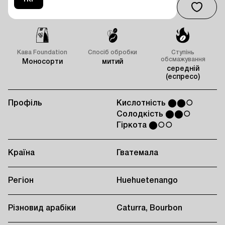
Кава Foundation
Спосіб обробки
Ступінь
обсмажування
Моносорти
митий
середній
(еспресо)
Профіль
Кислотність ⬤⬤○
Солодкість ⬤⬤○
Гіркота ⬤○○
Країна
Гватемала
Регіон
Huehuetenango
Різновид арабіки
Caturra, Bourbon