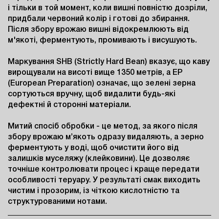
і тільки в той момент, коли вишні повністю дозріли, 
придбали червоний колір і готові до збирання. 
Після збору врожаю вишні відокремлюють від 
м'якоті, ферментують, промивають і висушують.

Маркування SHB (Strictly Hard Bean) вказує, що каву 
вирощували на висоті вище 1350 метрів, а EP 
(European Preparation) означає, що зелені зерна 
сортуються вручну, щоб видалити будь-які 
дефектні й сторонні матеріали.

Митий спосіб обробки - це метод, за якого після 
збору врожаю м’якоть одразу видаляють, а зерно 
ферментують у воді, щоб очистити його від 
залишків муселяжу (клейковини). Це дозволяє 
точніше контролювати процес і краще передати 
особливості теруару. У результаті смак виходить 
чистим і прозорим, із чіткою кислотністю та 
структурованими нотами.