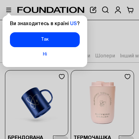
Ви знаходитесь в країні
US
?
Головна
Мерч від Foundation
Чашки
ЧАШКИ
Так
Ні
Чашки
Одяг
Наліпки
Окуляри
Шопери
Інший 
БРЕНДОВАНА
ТЕРМОЧАШКА