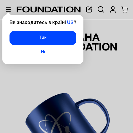
Ви знаходитесь в країні
US
?
Головна
Брендована чашка Foundation
БРЕНДОВАНА
Так
ЧАШКА FOUNDATION
Ні