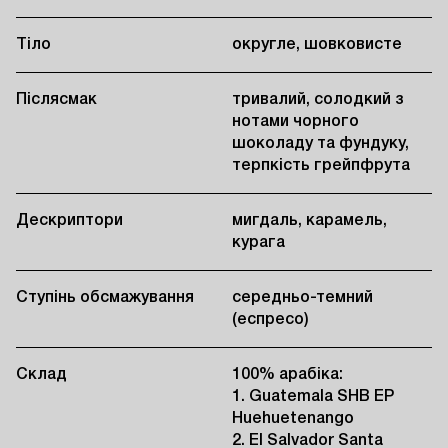
Тіло
округле, шовковисте
Післясмак
тривалий, солодкий з
нотами чорного
шоколаду та фундуку,
терпкість грейпфрута
Дескриптори
мигдаль, карамель,
курага
Ступінь обсмажування
середньо-темний
(еспресо)
Склад
100% арабіка:
1. Guatemala SHB EP
Huehuetenango
2. El Salvador Santa