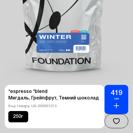
*espresso *blend

419
Мигдаль, Грейпфрут, Темний шоколад
грн
Код товару: UA-000001013
250г