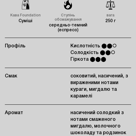
Кава Foundation
Ступінь
вага
обсмажування
Суміші
250 г
середньо-темний
(еспресо)
Профіль
Кислотність ⬤⬤○
Солодкість ⬤⬤○
Гіркота ⬤⬤⬤
Смак
соковитий, насичений, з
вираженими нотами
кураги, мигдалю та
карамелі
Аромат
насичений солодкий з
нотами смаженого
мигдалю, молочного
шоколаду та родзинок