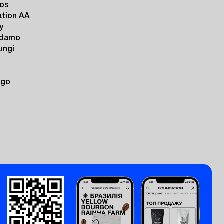
tos
tation AA
y
Sidamo
ungi
ngo