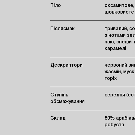
Тіло
оксамитове,
шовковисте
Післясмак
тривалий, с
з нотами зе
чаю, спецій 
карамелі
Дескриптори
червоний ви
жасмін, мус
горіх
Ступінь
середня (ес
обсмажування
Склад
80% арабіка
робуста