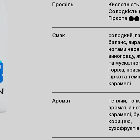
Профіль
Кислотніст
Солодкіст
Гіркота ⬤
Смак
солодкий, г
баланс, вир
нотами черв
винограду, 
та мускатно
горіха, приє
гіркота темн
карамелі
Аромат
теплий, тон
аромат, з н
карамелі, бу
корицею,
сухофруктів