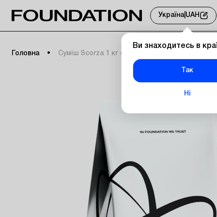
Україна
|
UAH
Ви знаходитесь в кра
Головна
Суміш Scorza 1 кг еспресо
Так
Ні