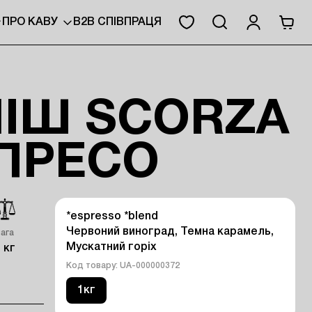
ПРО КАВУ
B2B СПІВПРАЦЯ
ІШ SCORZA
СПРЕСО
*espresso *blend

Червоний виноград, Темна карамель, 
вага
Мускатний горіх
 кг
Код товару: UA-000000372
1кг