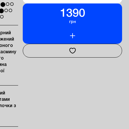
ь ⬤○○
1390
ь ⬤○○
⬤○
грн
арний
ажений
оного
жасмину
го
мна
ої
кий
отами
лочки з