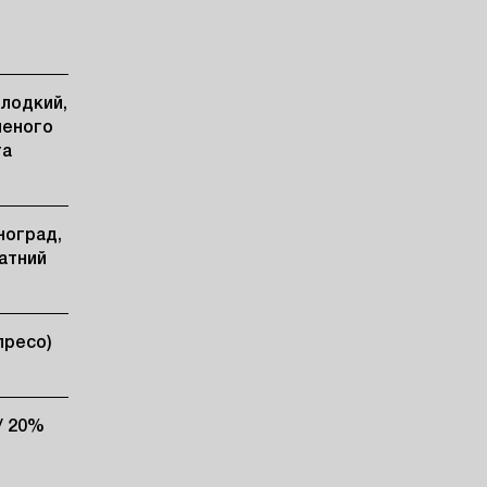
олодкий,
леного
та
ноград,
катний
пресо)
/ 20%