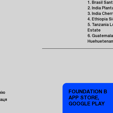
1. Brasil San
2. India Plan
3. India Cherr
4. Ethiopia 
5. Tanzania L
Estate
6. Guatemala
Huehuetena
FOUNDATION В
нію
APP STORE,
раця
GOOGLE PLAY