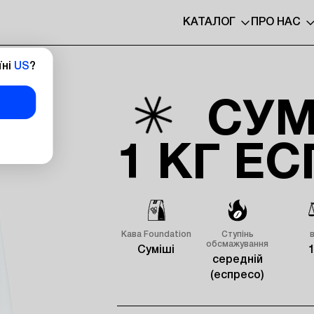
КАТАЛОГ
ПРО НАС
їні
US
?
СУМ
1 КГ Е
Кава Foundation
Ступінь
обсмажування
Суміші
1
середній
(еспресо)