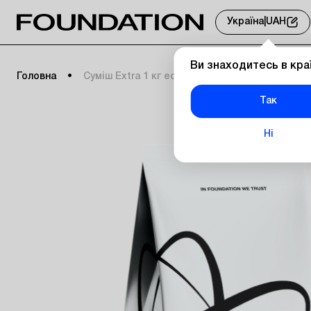
Україна
|
UAH
Ви знаходитесь в кра
Головна
Суміш Extra 1 кг еспресо
Так
Ні