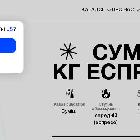
КАТАЛОГ
ПРО НАС
їні
US
?
СУМ
КГ ЕСП
Кава Foundation
Ступінь
обсмажування
Суміші
1
середній
(еспресо)