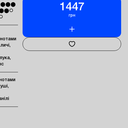
1447
ть ⬤⬤⬤
ь ⬤⬤○
грн
○○
 нотами
личі,
лука,
нс
 нотами
уші,
нілі
,