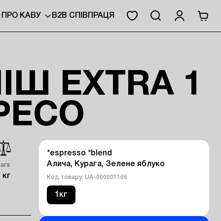
ПРО КАВУ
B2B СПІВПРАЦЯ
ІШ EXTRA 1
РЕСО
*espresso *blend 

Алича, Курага, Зелене яблуко
вага
 кг
Код товару: UA-000001166
1кг