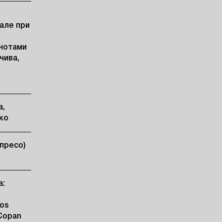
 але при
 нотами
чива,
а,
ко
спресо)
а:
tos
 Copan