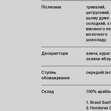
Післясмак
тривалий,
цитрусовий,
цьому дуже
солодкий, з
вівсяного пе
молочного
шоколаду
Дескриптори
алича, кураг
зелене яблу
Ступінь
середній (е
обсмажування
Склад
100% арабік
1. Brasil San
2. Honduras