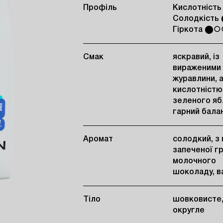
Профіль
Кислотніс
Солодкіст
Гіркота ⬤
Смак
яскравий, із
вираженими
журавлини, а
кислотністю
зеленого яб
гарний бала
Аромат
солодкий, з
запеченої гр
молочного
шоколаду, ва
Тіло
шовковисте
округле