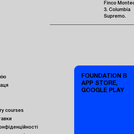
Finco Montec
3. Columbia
Supremo.
FOUNDATION В
нію
APP STORE,
раця
GOOGLE PLAY
y courses
тавки
онфіденційності