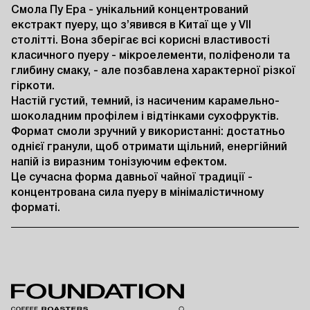
Смола Пу Ера - унікальний концентрований 
екстракт пуеру, що з’явився в Китаї ще у VII 
столітті. Вона зберігає всі корисні властивості 
класичного пуеру - мікроелементи, поліфеноли та 
глибину смаку, - але позбавлена характерної різкої 
гіркоти.

Настій густий, темний, із насиченим карамельно-
шоколадним профілем і відтінками сухофруктів. 
Формат смоли зручний у використанні: достатньо 
однієї гранули, щоб отримати щільний, енергійний 
напій із виразним тонізуючим ефектом.

Це сучасна форма давньої чайної традиції - 
концентрована сила пуеру в мінімалістичному 
форматі.