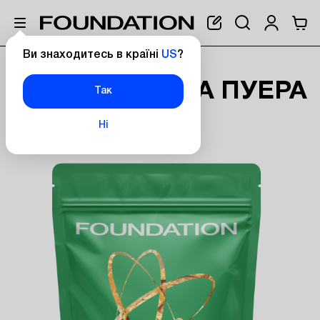
Ви знаходитесь в країні
US
?
Головна
Чай Смола Пуера 25 г
ЧАЙ СМОЛА ПУЕРА
Так
25 Г
Ні