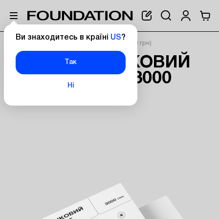
Ви знаходитесь в країні
US
?
Головна
Подарунковий Сертифікат (3000 грн)
ПОДАРУНКОВИЙ
Так
СЕРТИФІКАТ (3000
Ні
ГРН)