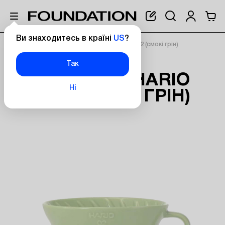
Ви знаходитесь в країні
US
?
Головна
Пуровер керамічний Hario V60-02 (смокі грін)
ПУРОВЕР
Так
КЕРАМІЧНИЙ HARIO
Ні
V60-02 (СМОКІ ГРІН)