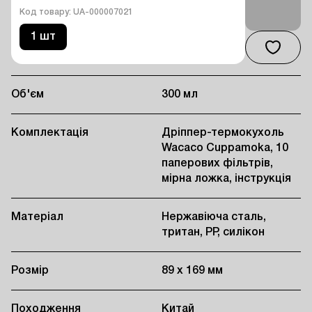
Код товару: UA-000007021
1 шт
Об'єм
300 мл
Комплектація
Дріппер-термокухоль
Wacaco Cuppamoka, 10
паперових фільтрів,
мірна ложка, інструкція
Матеріал
Нержавіюча сталь,
тритан, PP, силікон
Розмір
89 х 169 мм
Походження
Китай