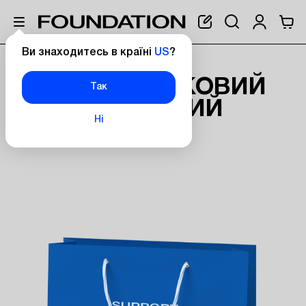
Ви знаходитесь в країні
US
?
Головна
Подарунковий пакет великий
ПОДАРУНКОВИЙ
Так
ПАКЕТ ВЕЛИКИЙ
Ні