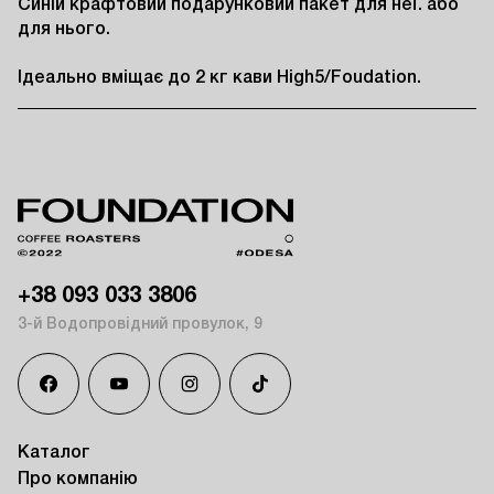
Синій крафтовий подарунковий пакет для неї. або 
для нього.

Ідеально вміщає до 2 кг кави High5/Foudation.
+38 093 033 3806
3-й Водопровідний провулок, 9
Каталог
Про компанію