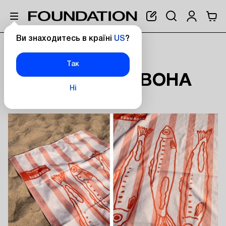
Ви знаходитесь в країні
US
?
Головна
Пляжний рушник "Червона риба"
ПЛЯЖНИЙ
Так
РУШНИК "ЧЕРВОНА
Ні
РИБА"