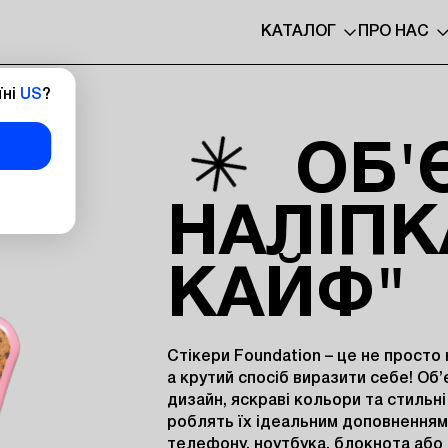
КАТАЛОГ
ПРО НАС
їні
US
?
ОБ'
НАЛІПК
КАЙФ"
Стікери Foundation – це не просто н
а крутий спосіб виразити себе! Об’
дизайн, яскраві кольори та стильні 
роблять їх ідеальним доповненням 
телефону, ноутбука, блокнота або н