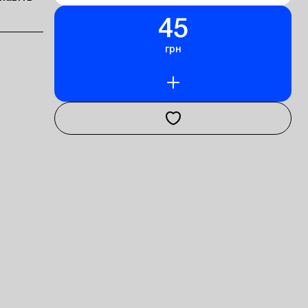
45
грн