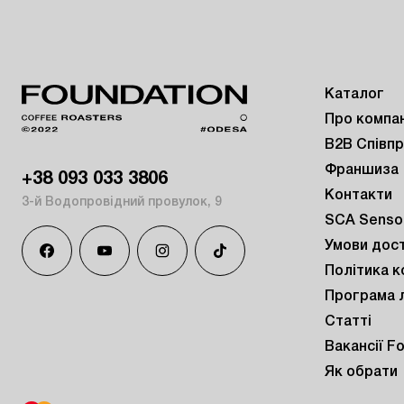
Каталог
Про компа
B2B Співп
Франшиза
+38 093 033 3806
Контакти
3-й Водопровідний провулок, 9
SCA Sensor
Умови дос
Політика к
Програма 
Статті
Вакансії F
Як обрати