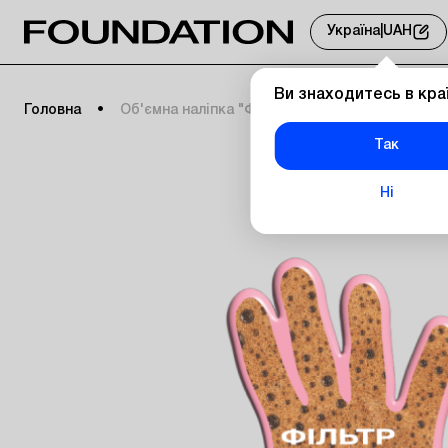
Україна
|
UAH
Ви знаходитесь в кра
Головна
Об'ємна наліпка "Фільтр в кайф"
Так
Ні