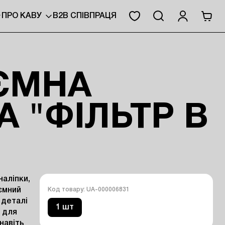
ПРО КАВУ
B2B СПІВПРАЦЯ
ЄМНА
А "ФІЛЬТР В
аліпки, 
ємний 
Код товару: UA-000006831
деталі 
1 шт
для 
авіть 