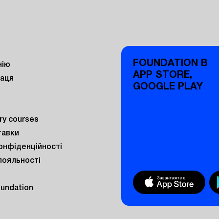
FOUNDATION В
нію
APP STORE,
раця
GOOGLE PLAY
y courses
тавки
онфіденційності
лояльності
oundation