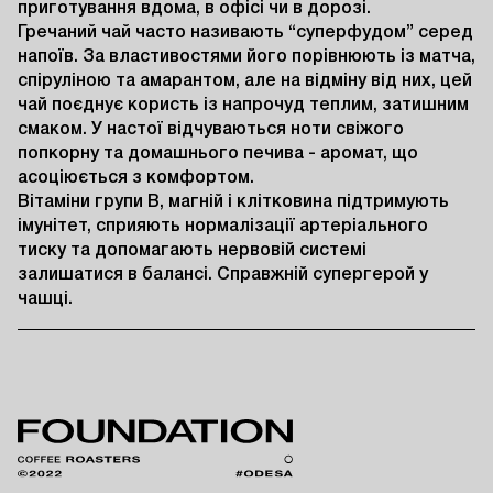
приготування вдома, в офісі чи в дорозі.

Гречаний чай часто називають “суперфудом” серед 
напоїв. За властивостями його порівнюють із матча, 
спіруліною та амарантом, але на відміну від них, цей 
чай поєднує користь із напрочуд теплим, затишним 
смаком. У настої відчуваються ноти свіжого 
попкорну та домашнього печива - аромат, що 
асоціюється з комфортом.

Вітаміни групи B, магній і клітковина підтримують 
імунітет, сприяють нормалізації артеріального 
тиску та допомагають нервовій системі 
залишатися в балансі. Справжній супергерой у 
чашці.