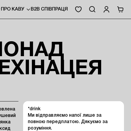
ПРО КАВУ
B2B СПІВПРАЦЯ
МОНАД
ЕХІНАЦЕЯ
*drink 

овлена
Ми відправляємо напої лише за 
ушевий
повною передплатою. Дякуємо за 
оянка
розуміння.
оксид