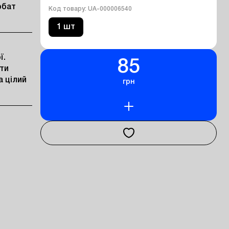
рбат
Код товару: UA-000006540
1 шт
. 
85
и 
 цілий 
грн