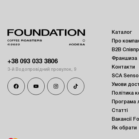
Каталог
Про компа
B2B Співп
Франшиза
+38 093 033 3806
Контакти
3-й Водопровідний провулок, 9
SCA Sensor
Умови дос
Політика к
Програма 
Статті
Вакансії F
Як обрати