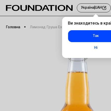
Україна
|
UAH
Ви знаходитесь в кра
Головна
Лимонад Груша Ехінацея 0,33 л.
Так
Ні