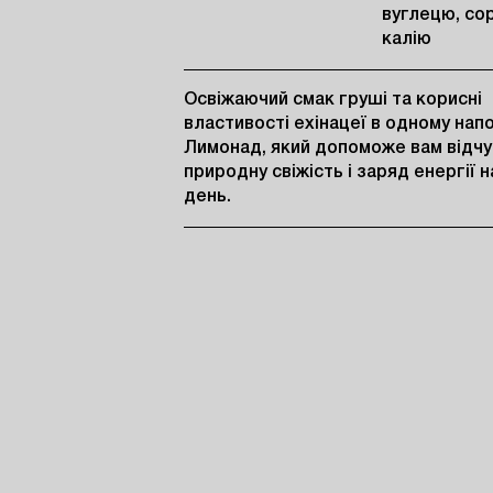
вуглецю, со
калію
Освіжаючий смак груші та корисні 
властивості ехінацеї в одному напої
Лимонад, який допоможе вам відчут
природну свіжість і заряд енергії на
день.