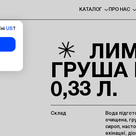
КАТАЛОГ
ПРО НАС
їні
US
?
ЛИ
ГРУША 
0,33 Л.
Склад
Вода підгот
очищена, гр
сироп, наст
ехінацеї, ді