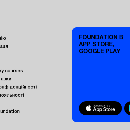
FOUNDATION В
нію
APP STORE,
раця
GOOGLE PLAY
y courses
тавки
онфіденційності
лояльності
oundation