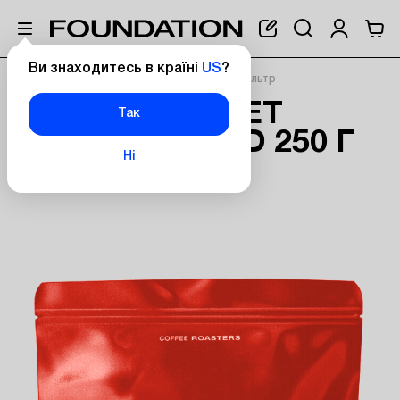
Ви знаходитесь в країні
US
?
Головна
Кава Sweet Cherry blend 250 г фільтр
КАВА SWEET
NEW
Так
CHERRY BLEND 250 Г
Ні
ФІЛЬТР