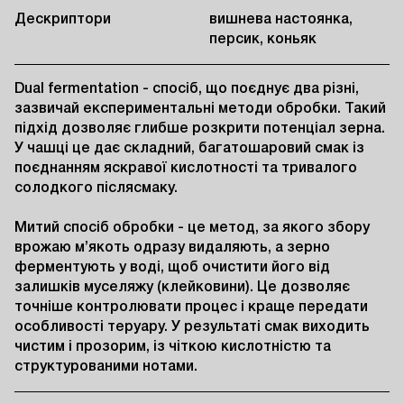
Дескриптори
вишнева настоянка,
персик, коньяк
Dual fermentation - спосіб, що поєднує два різні, 
зазвичай експериментальні методи обробки. Такий 
підхід дозволяє глибше розкрити потенціал зерна. 
У чашці це дає складний, багатошаровий смак із 
поєднанням яскравої кислотності та тривалого 
солодкого післясмаку.

Митий спосіб обробки - це метод, за якого збору 
врожаю м’якоть одразу видаляють, а зерно 
ферментують у воді, щоб очистити його від 
залишків муселяжу (клейковини). Це дозволяє 
точніше контролювати процес і краще передати 
особливості теруару. У результаті смак виходить 
чистим і прозорим, із чіткою кислотністю та 
структурованими нотами.