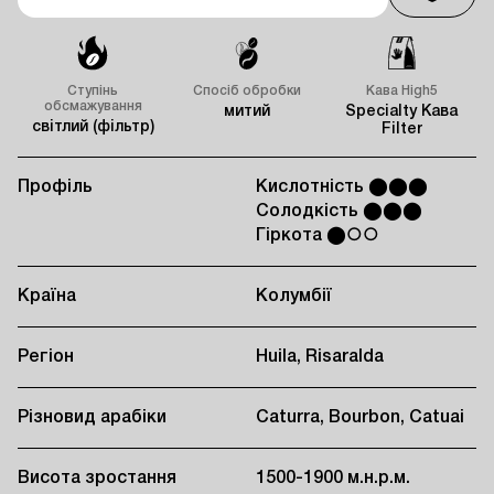
Ступінь
Спосіб обробки
Кава High5
обсмажування
митий
Specialty Кава
світлий (фільтр)
Filter
Профіль
Кислотність ⬤⬤⬤
Солодкість ⬤⬤⬤
Гіркота ⬤○○
Країна
Колумбії
Регіон
Huila, Risaralda
Різновид арабіки
Caturra, Bourbon, Catuai
Висота зростання
1500-1900 м.н.р.м.