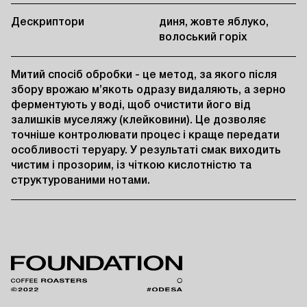
Дескриптори
диня, жовте яблуко,
волоський горіх
Митий спосіб обробки - це метод, за якого після 
збору врожаю м’якоть одразу видаляють, а зерно 
ферментують у воді, щоб очистити його від 
залишків муселяжу (клейковини). Це дозволяє 
точніше контролювати процес і краще передати 
особливості теруару. У результаті смак виходить 
чистим і прозорим, із чіткою кислотністю та 
структурованими нотами.