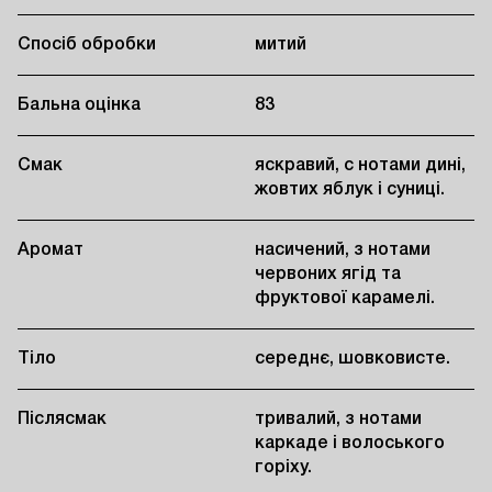
Спосіб обробки
митий
Бальна оцінка
83
Смак
яскравий, с нотами дині,
жовтих яблук і суниці.
Аромат
насичений, з нотами
червоних ягід та
фруктової карамелі.
Тіло
середнє, шовковисте.
Післясмак
тривалий, з нотами
каркаде і волоського
горіху.