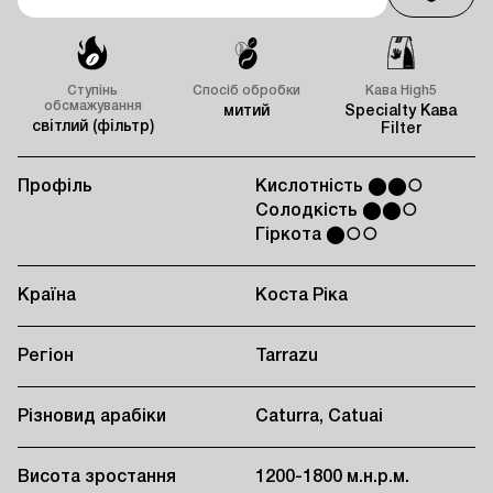
Ступінь
Спосіб обробки
Кава High5
обсмажування
митий
Specialty Кава
світлий (фільтр)
Filter
Профіль
Кислотність ⬤⬤○
Солодкість ⬤⬤○
Гіркота ⬤○○
Країна
Коста Ріка
Регіон
Tarrazu
Різновид арабіки
Caturra, Catuai
Висота зростання
1200-1800 м.н.р.м.