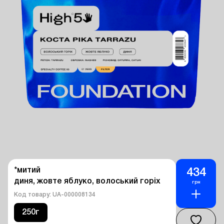
*митий

434
диня, жовте яблуко, волоський горіх
грн
Код товару: UA-000008134
250г