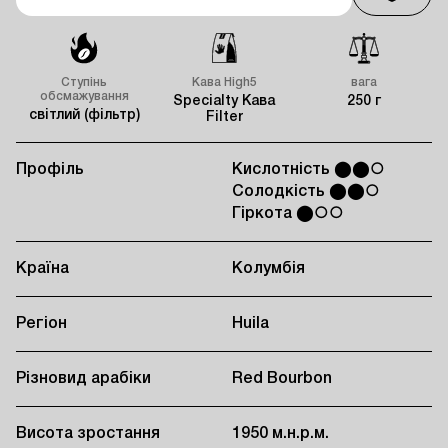
Ступінь
Кава High5
вага
обсмажування
Specialty Кава
250 г
світлий (фільтр)
Filter
Профіль
Кислотність ⬤⬤○
Солодкість ⬤⬤○
Гіркота ⬤○○
Країна
Колумбія
Регіон
Huila
Різновид арабіки
Red Bourbon
Висота зростання
1950 м.н.р.м.