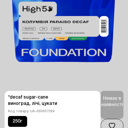
*decaf sugar-cane 

Немає в
виноград, лічі, цукати
наявності
Код товару: UA-000007399
250г