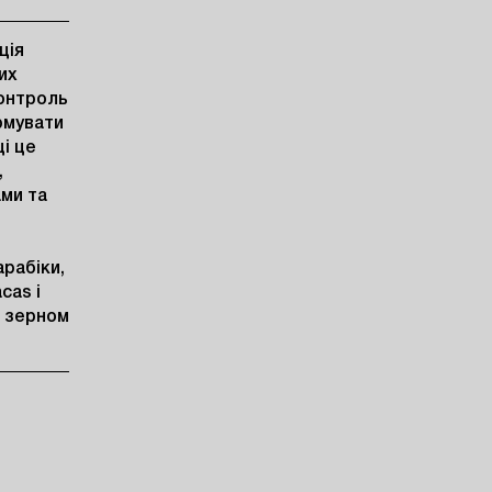
ія 
х 
онтроль 
мувати 
і це 
 
и та 
рабіки, 
as і 
 зерном 