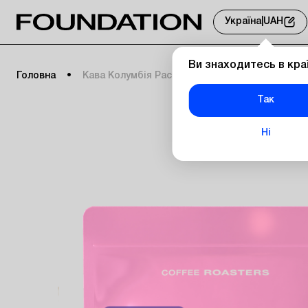
Україна
|
UAH
Ви знаходитесь в кра
Головна
Кава Колумбія Pacamara 100 г фільтр
Так
Ні