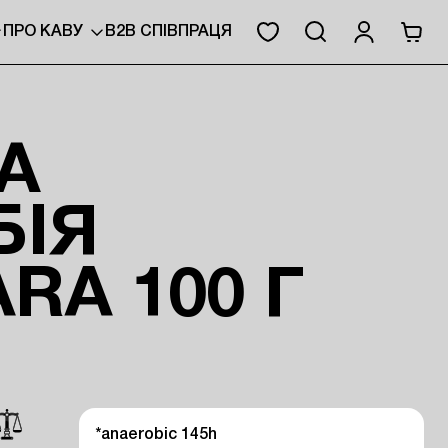
ПРО КАВУ
B2B СПІВПРАЦЯ
А
БІЯ
RA 100 Г
*anaerobic 145h
