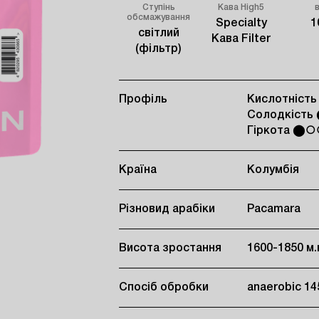
Ступінь
Кава High5
обсмажування
Specialty
1
світлий
Кава Filter
(фільтр)
Профіль
Кислотніс
Солодкіст
Гіркота ⬤
Країна
Колумбія
Різновид арабіки
Pacamara
Висота зростання
1600-1850 м.
Спосіб обробки
anaerobic 14