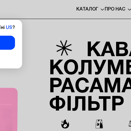
КАТАЛОГ
ПРО НАС
їні
US
?
КАВ
КОЛУМ
PACAMA
ФІЛЬТР