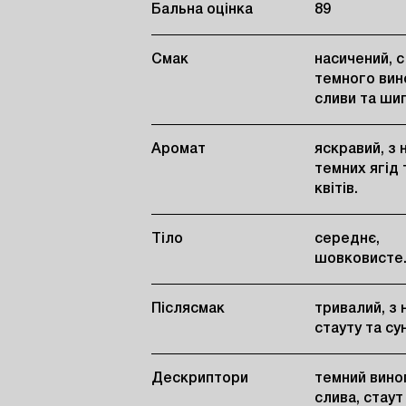
Бальна оцінка
89
Смак
насичений, с
темного вин
сливи та ши
Аромат
яскравий, з 
темних ягід 
квітів.
Тіло
середнє,
шовковисте
Післясмак
тривалий, з
стауту та су
Дескриптори
темний вино
слива, стаут