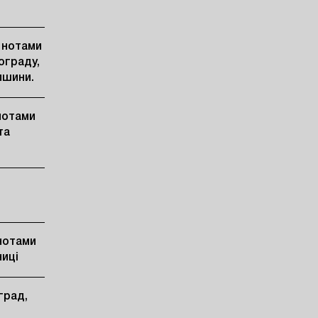
 нотами
ограду,
пшини.
нотами
та
.
 нотами
ниці
град,