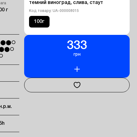
темний виноград, слива, стаут
вага
00 г
Код товару: UA-000008015
100г
333
ть ⬤⬤○
ь ⬤⬤○
грн
○○
н.р.м.
5h