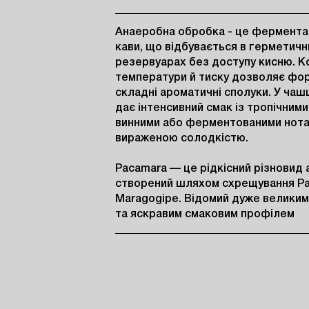
Анаеробна обробка - це ферментац
кави, що відбувається в герметични
резервуарах без доступу кисню. К
температури й тиску дозволяє фор
складні ароматичні сполуки. У чашц
дає інтенсивний смак із тропічними,
винними або ферментованими нотам
вираженою солодкістю.

Pacamara — це рідкісний різновид а
створений шляхом схрещування Pac
Maragogipe. Відомий дуже великим
та яскравим смаковим профілем