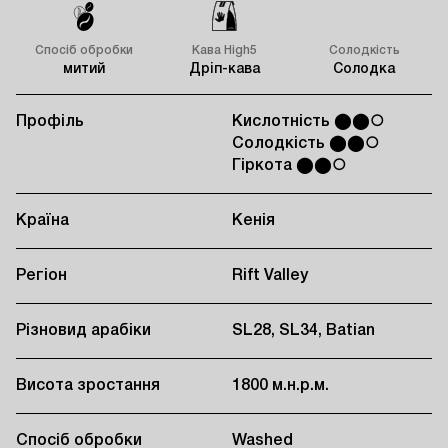
Спосіб обробки
Кава High5
Солодкість
митий
Дріп-кава
Солодка
Профіль
Кислотність ⬤⬤○
Солодкість ⬤⬤○
Гіркота ⬤⬤○
Країна
Кенія
Регіон
Rift Valley
Різновид арабіки
SL28, SL34, Batian
Висота зростання
1800 м.н.р.м.
Спосіб обробки
Washed