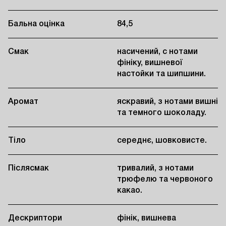
Бальна оцінка
84,5
Смак
насичений, с нотами
фініку, вишневої
настойки та шипшини.
Аромат
яскравий, з нотами вишні
та темного шоколаду.
Тіло
середнє, шовковисте.
Післясмак
тривалий, з нотами
трюфелю та червоного
какао.
Дескриптори
фінік, вишнева