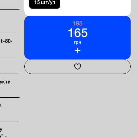
15 шт/уп
195
165
 t-80-
грн
укти,
а
 
 - 