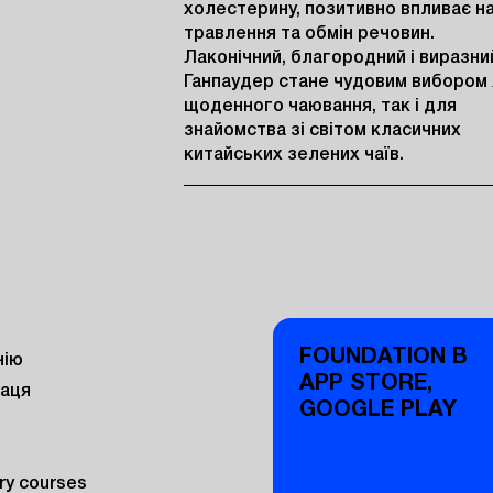
холестерину, позитивно впливає на
травлення та обмін речовин.

Лаконічний, благородний і виразний
Ганпаудер стане чудовим вибором я
щоденного чаювання, так і для 
знайомства зі світом класичних 
китайських зелених чаїв.
FOUNDATION В
нію
APP STORE,
раця
GOOGLE PLAY
y courses