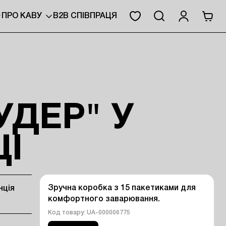
ПРО КАВУ
B2B СПІВПРАЦЯ
УДЕР" У
І
Зручна коробка з 15 пакетиками для 
нція
комфортного заварювання.
Код товару: UA-000006775