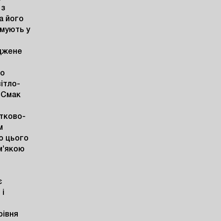
з 
 його 
мують у 
жене 
о 
ітло-
 Смак 
ітково-
 
 цього 
м’якою 
 
і 
івня 