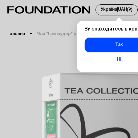
Україна
|
UAH
Ви знаходитесь в кра
Головна
Чай "Ганпаудер" у коробці
Так
Ні