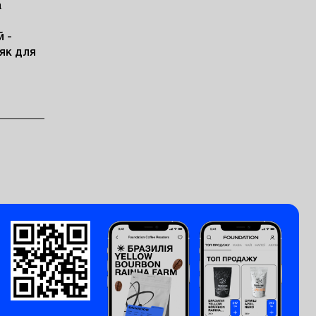
 
 - 
к для 