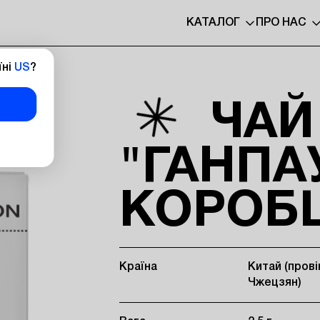
КАТАЛОГ
ПРО НАС
їні
US
?
ЧАЙ
"ГАНПА
КОРОБЦ
Країна
Китай (прові
Чжецзян)