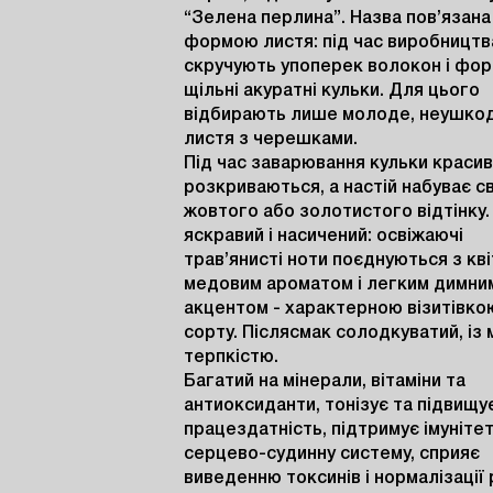
“Зелена перлина”. Назва пов’язана 
формою листя: під час виробництва
скручують упоперек волокон і фор
щільні акуратні кульки. Для цього 
відбирають лише молоде, неушкод
листя з черешками.

Під час заварювання кульки красив
розкриваються, а настій набуває св
жовтого або золотистого відтінку.
яскравий і насичений: освіжаючі 
трав’янисті ноти поєднуються з кв
медовим ароматом і легким димним
акцентом - характерною візитівкою
сорту. Післясмак солодкуватий, із 
терпкістю.

Багатий на мінерали, вітаміни та 
антиоксиданти, тонізує та підвищує
працездатність, підтримує імунітет 
серцево-судинну систему, сприяє 
виведенню токсинів і нормалізації р