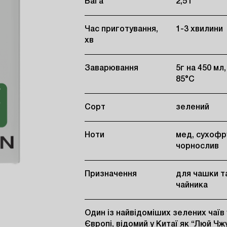
Вага
2,5 г
Час приготування,
1-3 хвилини
хв
Заварювання
5г на 450 мл,
85°C
Сорт
зелений
Ноти
мед, сухофр
чорнослив
Призначення
для чашки т
чайника
Один із найвідоміших зелених чаїв у
Європі, відомий у Китаї як “Люй Чжу”