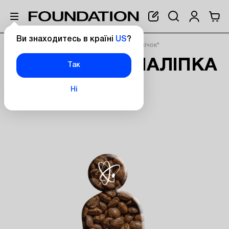
Ви знаходитесь в країні
US
?
Головна
Обʼємна наліпка "Кавовий чоловічок"
ОБʼЄМНА НАЛІПКА
Так
"КАВОВИЙ
Ні
ЧОЛОВІЧОК"