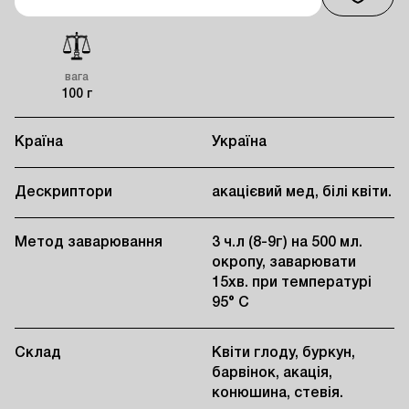
вага
100 г
Країна
Україна
Дескриптори
акацієвий мед, білі квіти.
Метод заварювання
3 ч.л (8-9г) на 500 мл.
окропу, заварювати
15хв. при температурі
95° C
Склад
Квіти глоду, буркун,
барвінок, акація,
конюшина, стевія.