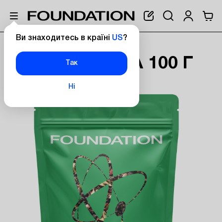
Ви знаходитесь в країні
US
?
Головна
Чай Жижа 100 г
ЧАЙ ЖИЖА 100 Г
Так
Ні