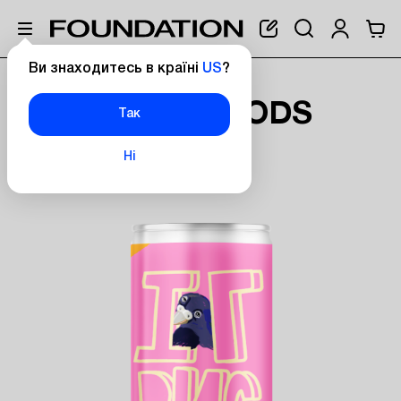
Ви знаходитесь в країні
US
?
Головна
Комбуча ODS Ігриста
КОМБУЧА ODS
Так
ІГРИСТА
Ні