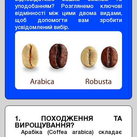
уподобанням? Розглянемо ключові
відмінності між цими двома видами,
щоб допомогти вам зробити
усвідомлений вибір.
1. ПОХОДЖЕННЯ ТА
ВИРОЩУВАННЯ?
Арабіка (Coffea arabica) складає