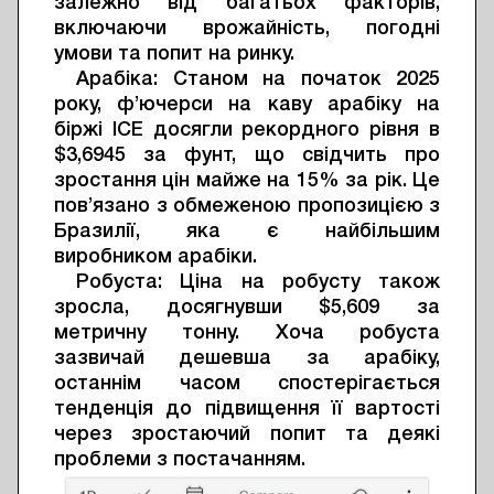
залежно від багатьох факторів,
включаючи врожайність, погодні
умови та попит на ринку.
Арабіка: Станом на початок 2025
року, ф’ючерси на каву арабіку на
біржі ICE досягли рекордного рівня в
$3,6945 за фунт, що свідчить про
зростання цін майже на 15% за рік. Це
пов’язано з обмеженою пропозицією з
Бразилії, яка є найбільшим
виробником арабіки.
Робуста: Ціна на робусту також
зросла, досягнувши $5,609 за
метричну тонну. Хоча робуста
зазвичай дешевша за арабіку,
останнім часом спостерігається
тенденція до підвищення її вартості
через зростаючий попит та деякі
проблеми з постачанням.