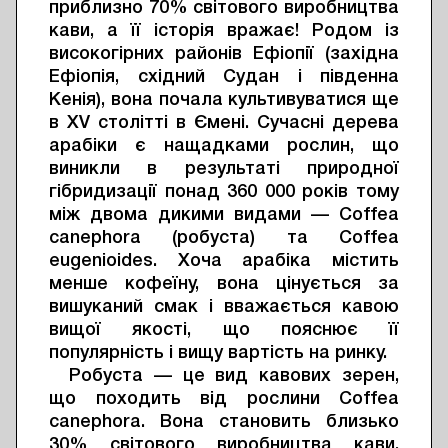
приблизно 70% світового виробництва
кави, а її історія вражає! Родом із
високогірних районів Ефіопії (західна
Ефіопія, східний Судан і південна
Кенія), вона почала культивуватися ще
в XV столітті в Ємені. Сучасні дерева
арабіки є нащадками рослин, що
виникли в результаті природної
гібридизації понад 360 000 років тому
між двома дикими видами — Coffea
canephora (робуста) та Coffea
eugenioides. Хоча арабіка містить
менше кофеїну, вона цінується за
вишуканий смак і вважається кавою
вищої якості, що пояснює її
популярність і вищу вартість на ринку.
Робуста — це вид кавових зерен,
що походить від рослини Coffea
canephora. Вона становить близько
30% світового виробництва кави,