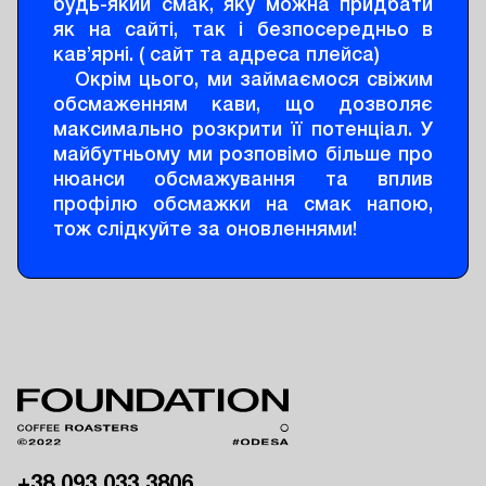
будь-який смак, яку можна придбати
як на сайті, так і безпосередньо в
кав’ярні. ( сайт та адреса плейса)
Окрім цього, ми займаємося свіжим
обсмаженням кави, що дозволяє
максимально розкрити її потенціал. У
майбутньому ми розповімо більше про
нюанси обсмажування та вплив
профілю обсмажки на смак напою,
тож слідкуйте за оновленнями!
+38 093 033 3806