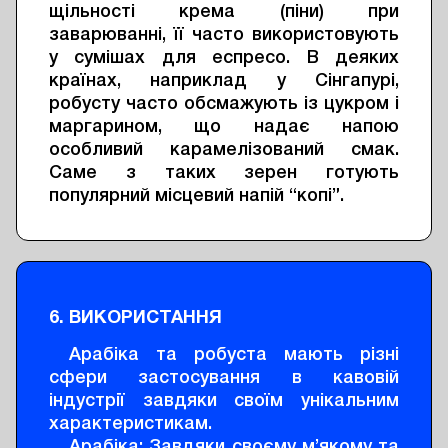
щільності крема (піни) при
заварюванні, її часто використовують
у сумішах для еспресо. В деяких
країнах, наприклад у Сінгапурі,
робусту часто обсмажують із цукром і
маргарином, що надає напою
особливий карамелізований смак.
Саме з таких зерен готують
популярний місцевий напій “копі”.
6. ВИКОРИСТАННЯ
Арабіка та робуста мають різні
сфери застосування в кавовій
індустрії завдяки своїм унікальним
характеристикам.
Арабіка: Завдяки своєму м’якому та