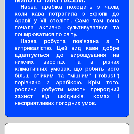
МАЮТЬ ТАКІ НАЗВИ.
Назва арабіка походить з часів,
коли кава потрапила з Ефіопії до
Аравії у VII столітті. Саме там вона
почала активно культивуватися та
поширюватися по світу.
Назва робуста пов’язана з її
витривалістю. Цей вид кави добре
адаптується до вирощування на
нижчих висотах та в різних
кліматичних умовах, що робить його
більш стійким та “міцним” (“robust”)
порівняно з арабікою. Крім того,
рослини робусти мають природний
захист від шкідників, комах і
несприятливих погодних умов.