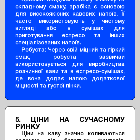
складному смаку, арабіка є основою
для високоякісних кавових напоїв. Її
часто використовують у чистому
вигляді або в сумішах для
приготування еспресо та інших
спеціалізованих напоїв.
Робуста: Через свій міцний та гіркий
смак, робуста зазвичай
використовується для виробництва
розчинної кави та в еспресо-сумішах,
де вона додає напою додаткової
міцності та густої пінки.
5. ЦІНИ НА СУЧАСНОМУ
РИНКУ
Ціни на каву значно коливаються