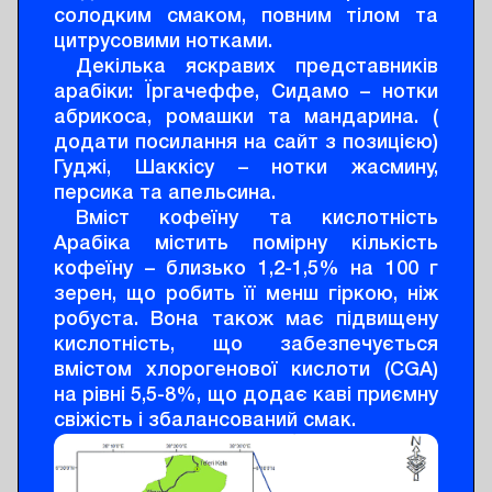
солодким смаком, повним тілом та
цитрусовими нотками.
Декілька яскравих представників
арабіки: Їргачеффе, Сидамо – нотки
абрикоса, ромашки та мандарина. (
додати посилання на сайт з позицією)
Гуджі, Шаккісу – нотки жасмину,
персика та апельсина.
Вміст кофеїну та кислотність
Арабіка містить помірну кількість
кофеїну – близько 1,2-1,5% на 100 г
зерен, що робить її менш гіркою, ніж
робуста. Вона також має підвищену
кислотність, що забезпечується
вмістом хлорогенової кислоти (CGA)
на рівні 5,5-8%, що додає каві приємну
свіжість і збалансований смак.