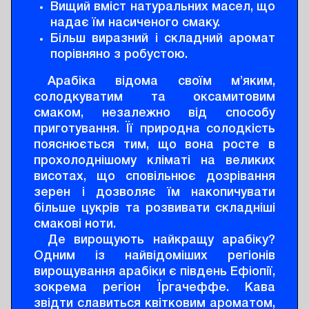
Вищий вміст натуральних масел, що
надає їм насиченого смаку.
Більш виразний і складний аромат
порівняно з робустою.
Арабіка відома своїм м’яким,
солодкуватим та оксамитовим
смаком, незалежно від способу
приготування. Її природна солодкість
пояснюється тим, що вона росте в
прохолоднішому кліматі на великих
висотах, що сповільнює дозрівання
зерен і дозволяє їм накопичувати
більше цукрів та розвивати складніші
смакові ноти.
Де вирощують найкращу арабіку?
Одним із найвідоміших регіонів
вирощування арабіки є південь Ефіопії,
зокрема регіон Їргачеффе. Кава
звідти славиться квітковим ароматом,