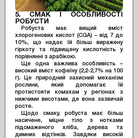
5. СМАК І ОСОБЛИВОСТІ
РОБУСТИ
Робуста має вищий вміст
хлорогенових кислот (CGA) – від 7 до
10%, що надає їй більш виражену
гіркоту та підвищену кислотність у
порівнянні з арабікою.
Ще одна важлива особливість –
високий вміст кофеїну (2,2-2,7% на 100
г). Це природний захисний механізм
рослини, який допомагає їй
протистояти комахам у регіонах з
нижчими висотами, де вона зазвичай
росте.
Щодо смаку, робуста має більш
насичене, міцне тіло з нотками
підсмаженого хліба, дерева та
димних відтінків. Завдяки високій