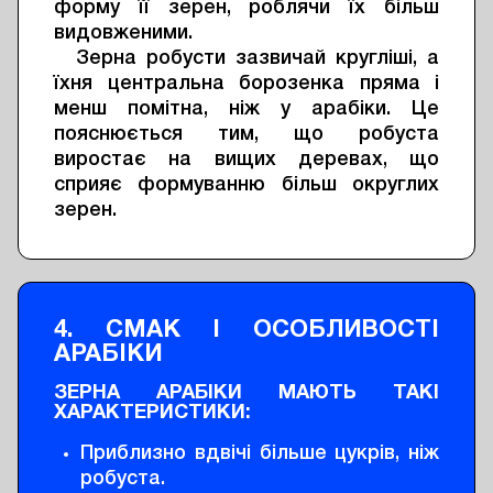
форму її зерен, роблячи їх більш
видовженими.
Зерна робусти зазвичай кругліші, а
їхня центральна борозенка пряма і
менш помітна, ніж у арабіки. Це
пояснюється тим, що робуста
виростає на вищих деревах, що
сприяє формуванню більш округлих
зерен.
4. СМАК І ОСОБЛИВОСТІ
АРАБІКИ
ЗЕРНА АРАБІКИ МАЮТЬ ТАКІ
ХАРАКТЕРИСТИКИ:
Приблизно вдвічі більше цукрів, ніж
робуста.